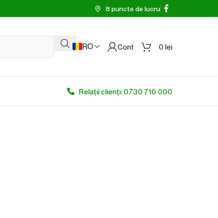
8 puncte de lucru
RO
Cont
0
lei
Relații clienți: 0730 710 000