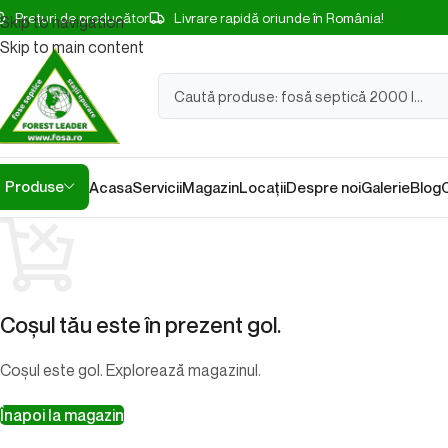
Prețuri de producător
Livrare rapidă oriunde în România!
Skip to navigation
Skip to main content
Produse
Acasa
Servicii
Magazin
Locații
Despre noi
Galerie
Blog
Coșul tău este în prezent gol.
Coșul este gol. Explorează magazinul.
Înapoi la magazin