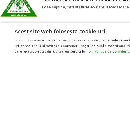
Fose septice, mini statii de epurare, separatoare, 
Acest site web folosește cookie-uri
Categorii produse
Link-uri utile
Fose septice
Home
Folosim cookie-uri pentru a personaliza conținutul, reclamele și pe
utilizarea site-ului nostru cu partenerii noștri de publicitate și anali
Mini stații epurare
Servicii
care le-au colectat din utilizarea serviciilor lor.
Politica de confidenți
Separatoare grăsimi
Locații
Separatoare hidrocarburi
Foto
Rezervoare
Video
Silozuri
Blog
Piscine / Spa / Ciubere
Despre noi
Vezi toate categoriile
Contact
© 2026 fosa.ro
Creare magazin online
BOSSNET