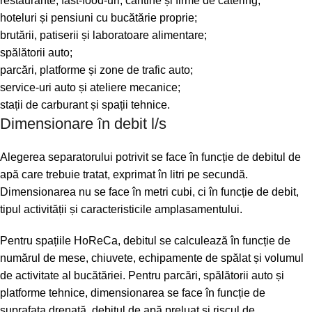
restaurante, fast-food-uri, cantine și firme de catering;
hoteluri și pensiuni cu bucătărie proprie;
brutării, patiserii și laboratoare alimentare;
spălătorii auto;
parcări, platforme și zone de trafic auto;
service-uri auto și ateliere mecanice;
stații de carburant și spații tehnice.
Dimensionare în debit l/s
Alegerea separatorului potrivit se face în funcție de debitul de
apă care trebuie tratat, exprimat în litri pe secundă.
Dimensionarea nu se face în metri cubi, ci în funcție de debit,
tipul activității și caracteristicile amplasamentului.
Pentru spațiile HoReCa, debitul se calculează în funcție de
numărul de mese, chiuvete, echipamente de spălat și volumul
de activitate al bucătăriei. Pentru parcări, spălătorii auto și
platforme tehnice, dimensionarea se face în funcție de
suprafața drenată, debitul de apă preluat și riscul de