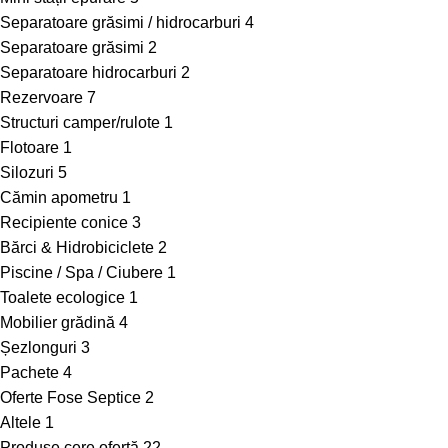
Separatoare grăsimi / hidrocarburi
4
Separatoare grăsimi
2
Separatoare hidrocarburi
2
Rezervoare
7
Structuri camper/rulote
1
Flotoare
1
Silozuri
5
Cămin apometru
1
Recipiente conice
3
Bărci & Hidrobiciclete
2
Piscine / Spa / Ciubere
1
Toalete ecologice
1
Mobilier grădină
4
Șezlonguri
3
Pachete
4
Oferte Fose Septice
2
Altele
1
Produse cere ofertă
22