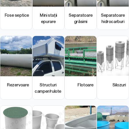
Fose septice
Mini stații
Separatoare
Separatoare
epurare
grăsimi
hidrocarburi
Rezervoare
Structuri
Flotoare
Silozuri
camper/rulote