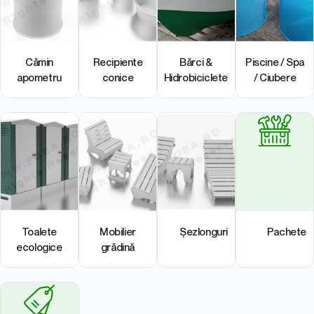
Cămin
Recipiente
Bărci &
Piscine / Spa
apometru
conice
Hidrobiciclete
/ Ciubere
Toalete
Mobilier
Șezlonguri
Pachete
ecologice
grădină