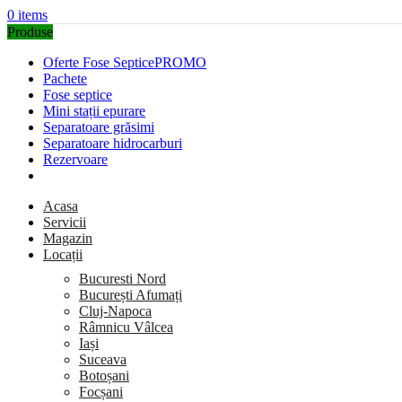
0
items
Produse
Oferte Fose Septice
PROMO
Pachete
Fose septice
Mini stații epurare
Separatoare grăsimi
Separatoare hidrocarburi
Rezervoare
Acasa
Servicii
Magazin
Locații
Bucuresti Nord
București Afumați
Cluj-Napoca
Râmnicu Vâlcea
Iași
Suceava
Botoșani
Focșani