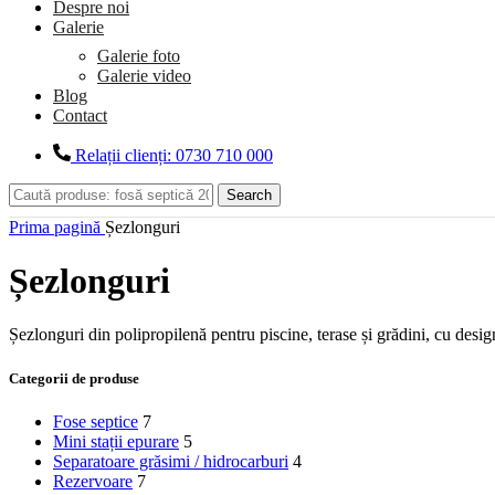
Despre noi
Galerie
Galerie foto
Galerie video
Blog
Contact
Relații clienți: 0730 710 000
Search
Prima pagină
Șezlonguri
Șezlonguri
Șezlonguri din polipropilenă pentru piscine, terase și grădini, cu desig
Categorii de produse
Fose septice
7
Mini stații epurare
5
Separatoare grăsimi / hidrocarburi
4
Rezervoare
7