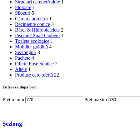
Structuri camper/rulote
1
Flotoare
1
Silozuri
5
Cămin apometru
1
Recipiente conice
3
Bărci & Hidrobiciclete
2
Piscine / Spa / Ciubere
1
Toalete ecologice
1
Mobilier grădină
4
Șezlonguri
3
Pachete
4
Oferte Fose Septice
2
Altele
1
Produse cere ofertă
22
Filtrează după preț
Preț minim
Preț maxim
Șezlong