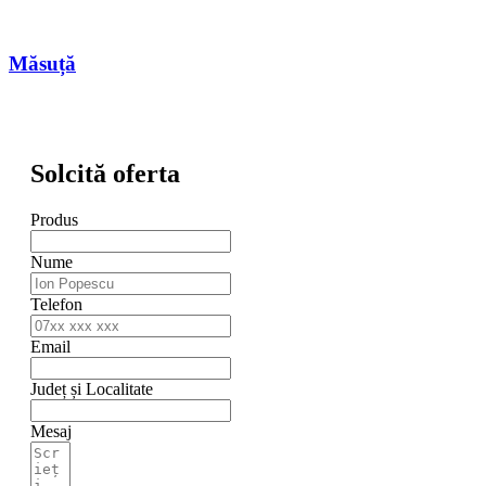
Măsuță
Solcită oferta
Produs
Nume
Telefon
Email
Județ și Localitate
Mesaj