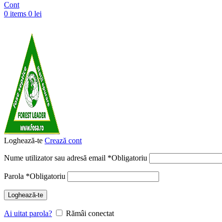
Cont
0
items
0
lei
Loghează-te
Crează cont
Nume utilizator sau adresă email
*
Obligatoriu
Parola
*
Obligatoriu
Loghează-te
Ai uitat parola?
Rămâi conectat