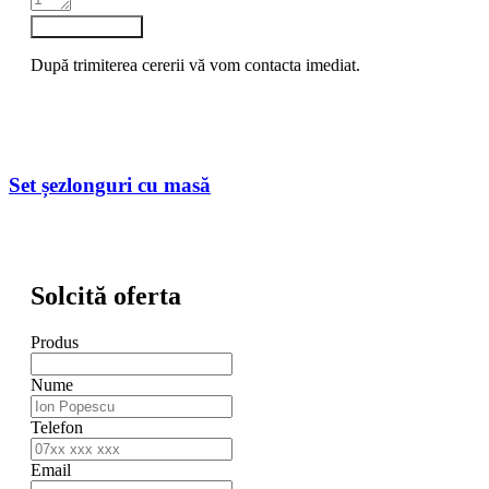
Trimite cererea
După trimiterea cererii vă vom contacta imediat.
Set șezlonguri cu masă
Solcită oferta
Produs
Nume
Telefon
Email