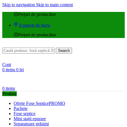
Skip to navigation
Skip to main content
Prețuri de producător
8 puncte de lucru
Prețuri de producător
Search
Cont
0
items
0
lei
0
items
Produse
Oferte Fose Septice
PROMO
Pachete
Fose septice
Mini stații epurare
Separatoare grăsimi