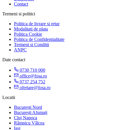
Contact
Termeni si politici
Politica de livrare si retur
Modalitati de plata
Politica Cookie
Politica de Confidentialitate
Termeni si Conditii
ANPC
Date contact
0730 710 000
office@fosa.ro
0737 254 752
ofertare@fosa.ro
Locatii
București Nord
București Afumați
Cluj Napoca
Râmnicu Vâlcea
Iași