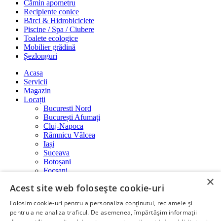
Cămin apometru
Recipiente conice
Bărci & Hidrobiciclete
Piscine / Spa / Ciubere
Toalete ecologice
Mobilier grădină
Șezlonguri
Acasa
Servicii
Magazin
Locații
Bucuresti Nord
București Afumați
Cluj-Napoca
Râmnicu Vâlcea
Iași
Suceava
Botoșani
Focșani
×
Despre noi
Acest site web folosește cookie-uri
Galerie
Galerie foto
Folosim cookie-uri pentru a personaliza conținutul, reclamele și
Galerie video
pentru a ne analiza traficul. De asemenea, împărtășim informații
Blog