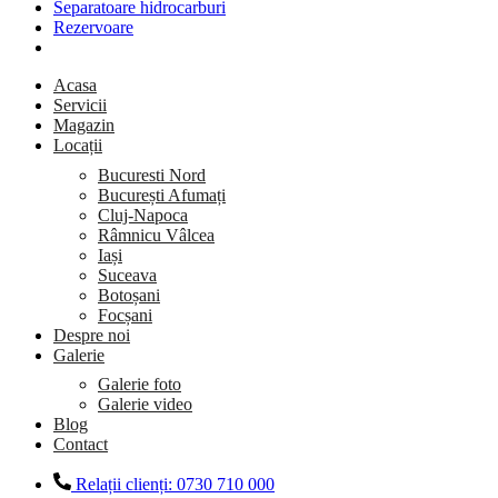
Separatoare hidrocarburi
Rezervoare
Acasa
Servicii
Magazin
Locații
Bucuresti Nord
București Afumați
Cluj-Napoca
Râmnicu Vâlcea
Iași
Suceava
Botoșani
Focșani
Despre noi
Galerie
Galerie foto
Galerie video
Blog
Contact
Relații clienți: 0730 710 000