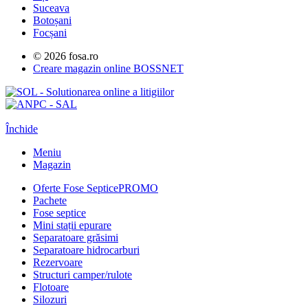
Suceava
Botoșani
Focșani
© 2026 fosa.ro
Creare magazin online
BOSSNET
Închide
Meniu
Magazin
Oferte Fose Septice
PROMO
Pachete
Fose septice
Mini stații epurare
Separatoare grăsimi
Separatoare hidrocarburi
Rezervoare
Structuri camper/rulote
Flotoare
Silozuri