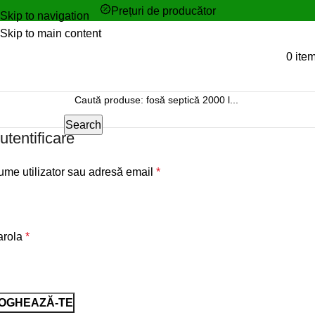
Prețuri de producător
Skip to navigation
Skip to main content
0
ite
Search
utentificare
me utilizator sau adresă email
*
arola
*
OGHEAZĂ-TE