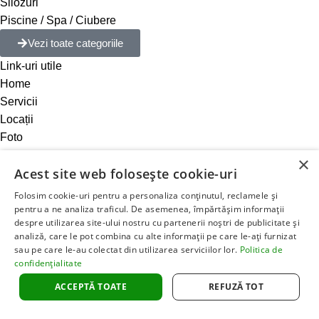
Silozuri
Piscine / Spa / Ciubere
Vezi toate categoriile
Link-uri utile
Home
Servicii
Locații
Foto
Video
×
Acest site web folosește cookie-uri
Blog
Despre noi
Folosim cookie-uri pentru a personaliza conținutul, reclamele și
Contact
pentru a ne analiza traficul. De asemenea, împărtășim informații
despre utilizarea site-ului nostru cu partenerii noștri de publicitate și
Termeni si politici
analiză, care le pot combina cu alte informații pe care le-ați furnizat
Politica de livrare si retur
sau pe care le-au colectat din utilizarea serviciilor lor.
Politica de
Modalitati de plata
confidențialitate
Politica Cookie
ACCEPTĂ TOATE
REFUZĂ TOT
WhatsApp
Suna acum
Politica de Confidentialitate
Termeni si Conditii