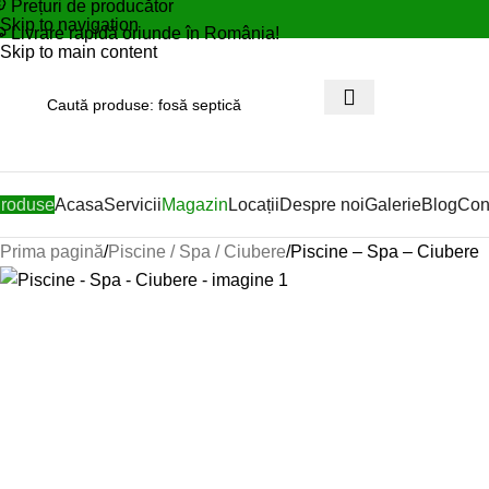
Prețuri de producător
Skip to navigation
Livrare rapidă oriunde în România!
Skip to main content
Acasa
Servicii
Magazin
Locații
Despre noi
Galerie
Blog
Con
roduse
Prima pagină
Piscine / Spa / Ciubere
Piscine – Spa – Ciubere