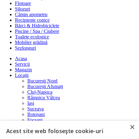
Flotoare
Silozuri
Cămin apometru
Recipiente conice
Bărci & Hidrobiciclete
Piscine / Spa / Ciubere
Toalete ecologice
Mobilier grădină
Șezlonguri
Acasa
Servicii
Magazin
Locații
Bucuresti Nord
București Afumați
Cluj-Napoca
Râmnicu Vâlcea
Iași
Suceava
Botoșani
Focșani
×
Despre noi
Acest site web folosește cookie-uri
Galerie
Galerie foto