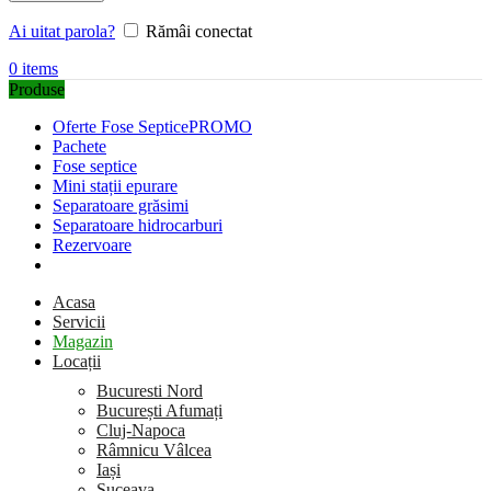
Ai uitat parola?
Rămâi conectat
0
items
Produse
Oferte Fose Septice
PROMO
Pachete
Fose septice
Mini stații epurare
Separatoare grăsimi
Separatoare hidrocarburi
Rezervoare
Acasa
Servicii
Magazin
Locații
Bucuresti Nord
București Afumați
Cluj-Napoca
Râmnicu Vâlcea
Iași
Suceava