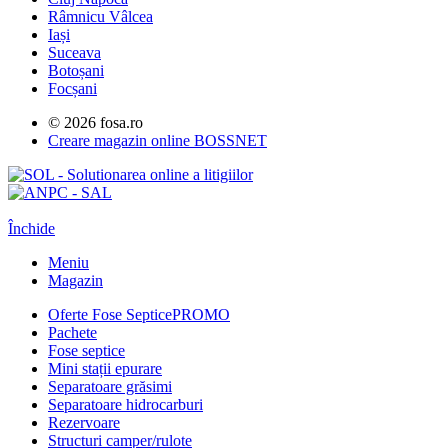
Râmnicu Vâlcea
Iași
Suceava
Botoșani
Focșani
© 2026 fosa.ro
Creare magazin online
BOSSNET
Închide
Meniu
Magazin
Oferte Fose Septice
PROMO
Pachete
Fose septice
Mini stații epurare
Separatoare grăsimi
Separatoare hidrocarburi
Rezervoare
Structuri camper/rulote