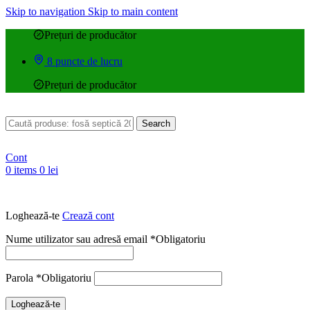
Skip to navigation
Skip to main content
Prețuri de producător
8 puncte de lucru
Prețuri de producător
Search
Cont
0
items
0
lei
Loghează-te
Crează cont
Nume utilizator sau adresă email
*
Obligatoriu
Parola
*
Obligatoriu
Loghează-te