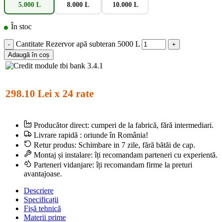
5.000 L
8.000 L
10.000 L
În stoc
Cantitate Rezervor apă subteran 5000 L
Adaugă în coș
298.10 Lei x 24 rate
Producător direct:
cumperi de la fabrică, fără intermediari.
Livrare rapidă :
oriunde în România!
Retur produs:
Schimbare in 7 zile, fără bătăi de cap.
Montaj și instalare:
îți recomandam parteneri cu experientă.
Parteneri vidanjare
: îți recomandam firme la preturi
avantajoase.
Descriere
Specificații
Fișă tehnică
Materii prime