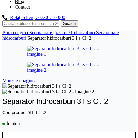
Blog
Contact
Relații clienți: 0730 710 000
Search
Prima pagină
Separatoare grăsimi / hidrocarburi
Separatoare
hidrocarburi
Separator hidrocarburi 3 l-s Cl. 2
Mărește imaginea
Separator hidrocarburi 3 l-s Cl. 2
Cod produs:
SH-3-CL2
În stoc