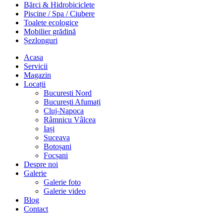
Bărci & Hidrobiciclete
Piscine / Spa / Ciubere
Toalete ecologice
Mobilier grădină
Șezlonguri
Acasa
Servicii
Magazin
Locații
Bucuresti Nord
București Afumați
Cluj-Napoca
Râmnicu Vâlcea
Iași
Suceava
Botoșani
Focșani
Despre noi
Galerie
Galerie foto
Galerie video
Blog
Contact