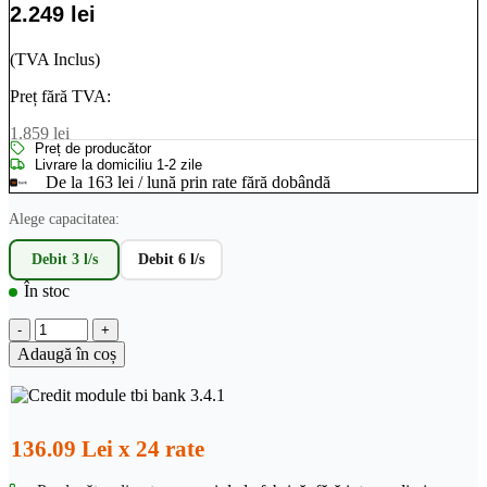
2.249
lei
(TVA Inclus)
Preț fără TVA:
1.859
lei
Preț de producător
Livrare la domiciliu 1-2 zile
De la 163 lei / lună prin rate fără dobândă
Alege capacitatea:
Debit 3 l/s
Debit 6 l/s
În stoc
Cantitate
Separator
Adaugă în coș
hidrocarburi
3
l-
s
Cl.
136.09 Lei x 24 rate
2