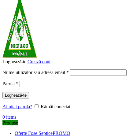
Loghează-te
Crează cont
Obligatoriu
Nume utilizator sau adresă email
*
Obligatoriu
Parola
*
Loghează-te
Ai uitat parola?
Rămâi conectat
0
items
Produse
Oferte Fose Septice
PROMO