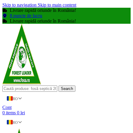
Skip to navigation
Skip to main content
Livrare rapidă oriunde în România!
8 puncte de lucru
Livrare rapidă oriunde în România!
Search
RO
Cont
0
items
0
lei
RO