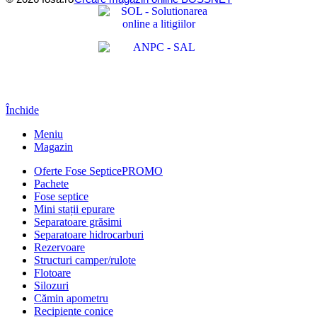
Închide
Meniu
Magazin
Oferte Fose Septice
PROMO
Pachete
Fose septice
Mini stații epurare
Separatoare grăsimi
Separatoare hidrocarburi
Rezervoare
Structuri camper/rulote
Flotoare
Silozuri
Cămin apometru
Recipiente conice