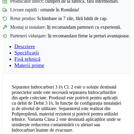
Producător direct:
cumperi de la fabrică, fără intermediari.
Livrare rapidă :
oriunde în România!
Retur produs:
Schimbare in 7 zile, fără bătăi de cap.
Montaj și instalare:
îți recomandam parteneri cu experientă.
Parteneri vidanjare
: îți recomandam firme la preturi avantajoase.
Descriere
Specificații
Fișă tehnică
Materii prime
Separator hidrocarburi 3 l/s Cl. 2 este o soluție destinată
proiectelor unde este necesară separarea hidrocarburilor
din apele colectate. Produsul este potrivit pentru aplicații
cu debit de Debit 3 l/s, în funcție de configurația instalației
și de nivelul de utilizare. Separatorul este realizat din
Polipropilenă, material rezistent și potrivit pentru utilizări
tehnice. Varianta Clasa 2 este destinată aplicațiilor unde se
urmărește reducerea contaminării cu uleiuri sau
hidrocarburi înainte de evacuare.