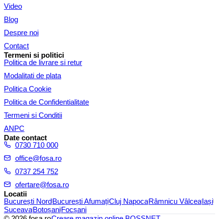
Video
Blog
Despre noi
Contact
Termeni si politici
Politica de livrare si retur
Modalitati de plata
Politica Cookie
Politica de Confidentialitate
Termeni si Conditii
ANPC
Date contact
0730 710 000
office@fosa.ro
0737 254 752
ofertare@fosa.ro
Locatii
București Nord
București Afumați
Cluj Napoca
Râmnicu Vâlcea
Iași
Suceava
Botoșani
Focșani
© 2026 fosa.ro
Creare magazin online
BOSSNET