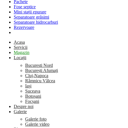
Pachete
Fose septice
Mini stații epurare
Separatoare grăsimi
Separatoare hidrocarburi
Rezervoare
Acasa
Servicii
Magazin
Locații
Bucuresti Nord
București Afumați
Cluj-Napoca
Râmnicu Vâlcea
Iași
Suceava
Botoșani
Focșani
Despre noi
Galerie
Galerie foto
Galerie video